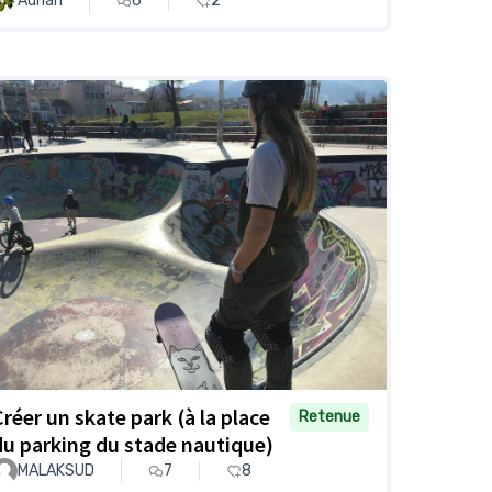
Adrian
6
2
Créer un skate park (à la place
Retenue
du parking du stade nautique)
MALAKSUD
7
8