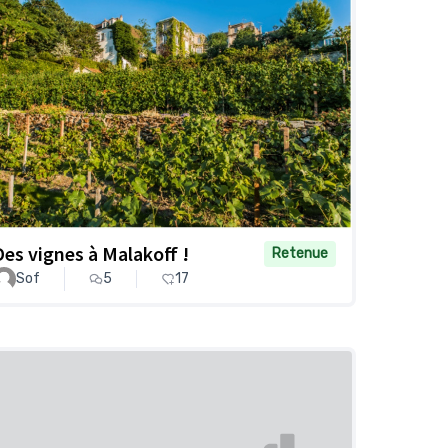
Des vignes à Malakoff !
Retenue
Sof
5
17