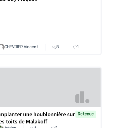
CHEVRIER Vincent
8
1
Implanter une houblonnière sur
Retenue
les toits de Malakoff