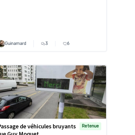
Guinamard
3
6
Passage de véhicules bruyants
Retenue
rue Guy Moquet