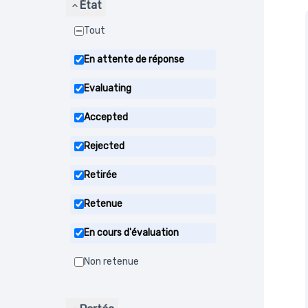
État
Tout
En attente de réponse
Evaluating
Accepted
Rejected
Retirée
Retenue
En cours d'évaluation
Non retenue