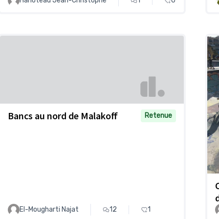
Hanoteau Jean-Christophe
1
0
Bancs au nord de Malakoff
Retenue
El-Mougharti Najat
12
1