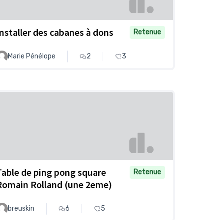
Installer des cabanes à dons
Retenue
Marie Pénélope
2
3
Table de ping pong square
Retenue
Romain Rolland (une 2eme)
breuskin
6
5