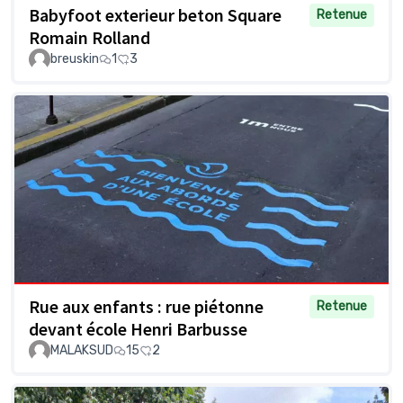
Babyfoot exterieur beton Square
Retenue
Romain Rolland
breuskin
1
3
Rue aux enfants : rue piétonne
Retenue
devant école Henri Barbusse
MALAKSUD
15
2