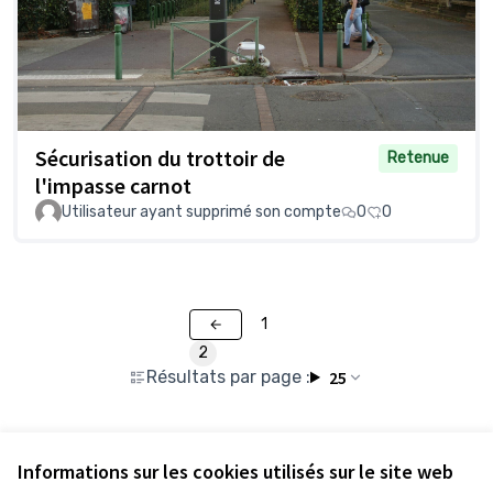
Sécurisation du trottoir de
Retenue
l'impasse carnot
Utilisateur ayant supprimé son compte
0
0
1
2
Résultats par page :
25
Voir toutes les propositions retirées
Informations sur les cookies utilisés sur le site web