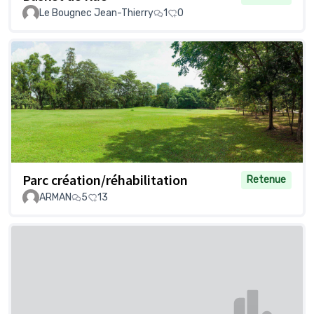
Le Bougnec Jean-Thierry
1
0
Parc création/réhabilitation
Retenue
ARMAN
5
13