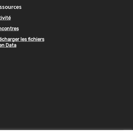
ssources
ivité
ncontres
écharger les fichiers
en Data