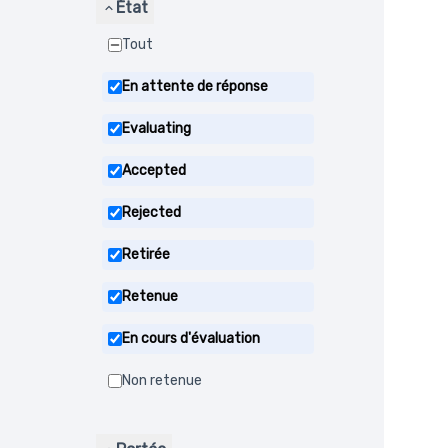
État
Tout
En attente de réponse
Evaluating
Accepted
Rejected
Retirée
Retenue
En cours d'évaluation
Non retenue