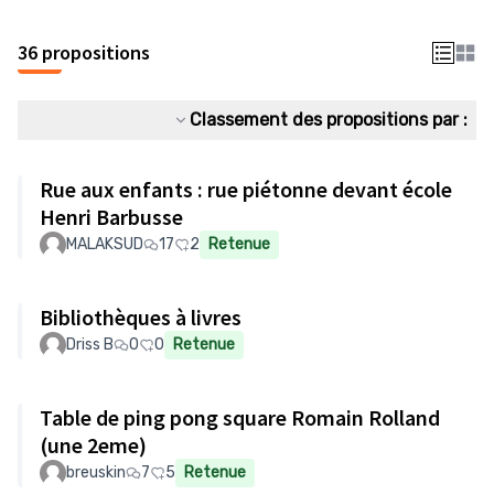
36 propositions
Classement des propositions par :
Rue aux enfants : rue piétonne devant école
Henri Barbusse
MALAKSUD
17
2
Retenue
Bibliothèques à livres
Driss B
0
0
Retenue
Table de ping pong square Romain Rolland
(une 2eme)
breuskin
7
5
Retenue