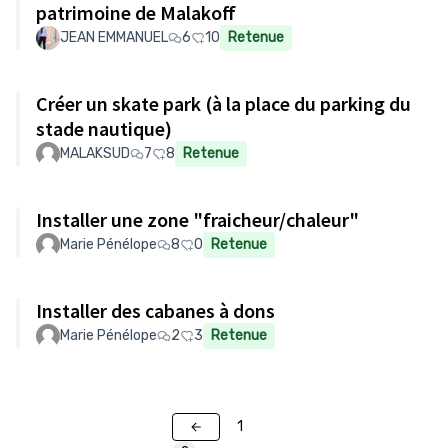
patrimoine de Malakoff
JEAN EMMANUEL
6
10
Retenue
Créer un skate park (à la place du parking du
stade nautique)
MALAKSUD
7
8
Retenue
Installer une zone "fraicheur/chaleur"
Marie Pénélope
8
0
Retenue
Installer des cabanes à dons
Marie Pénélope
2
3
Retenue
1