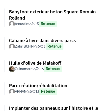
Babyfoot exterieur beton Square Romain
Rolland
breuskin
1
3
Retenue
Cabane à livre dans divers parcs
Zahir BCHINI
6
3
Retenue
Huile d'olive de Malakoff
Guinamard
3
6
Retenue
Parc création/réhabilitation
ARMAN
5
13
Retenue
Implanter des panneaux sur l'histoire et le