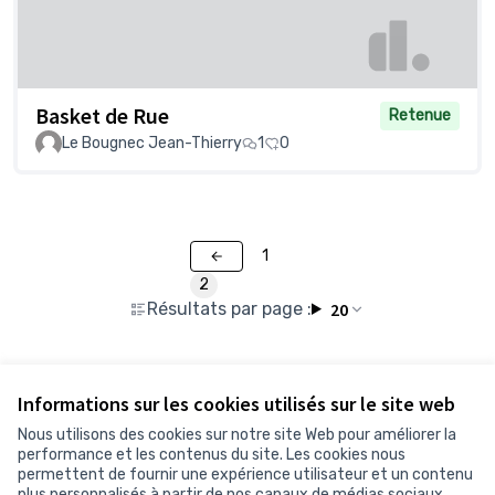
Basket de Rue
Retenue
Le Bougnec Jean-Thierry
1
0
1
2
Résultats par page :
20
Voir toutes les propositions retirées
Informations sur les cookies utilisés sur le site web
Nous utilisons des cookies sur notre site Web pour améliorer la
performance et les contenus du site. Les cookies nous
permettent de fournir une expérience utilisateur et un contenu
Conditions d'utilisation
plus personnalisés à partir de nos canaux de médias sociaux.
Paramètres des cookies