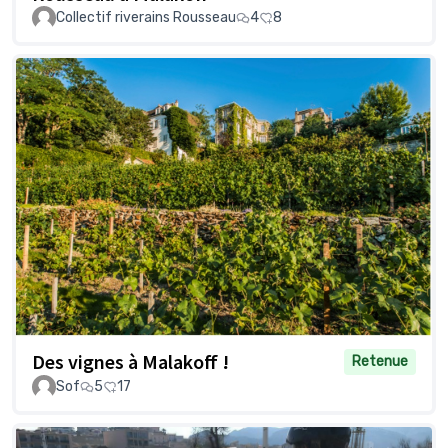
Collectif riverains Rousseau
4
8
Des vignes à Malakoff !
Retenue
Sof
5
17