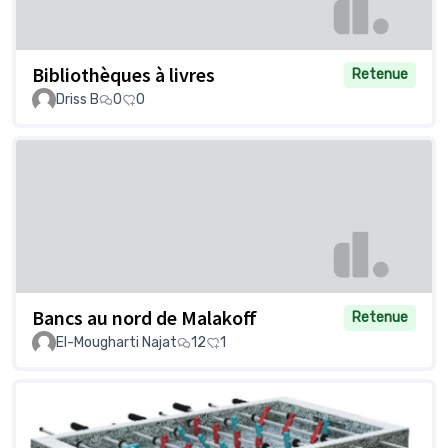
Bibliothèques à livres
Retenue
Driss B
0
0
Bancs au nord de Malakoff
Retenue
El-Mougharti Najat
12
1