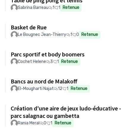
Table de ping pong et tennis
Sabrina Barreau
1
1
Retenue
Basket de Rue
Le Bougnec Jean-Thierry
1
0
Retenue
Parc sportif et body boomers
Cochet Helene
3
1
Retenue
Bancs au nord de Malakoff
El-Mougharti Najat
12
1
Retenue
Création d'une aire de jeux ludo-éducative -
parc salagnac ou gambetta
Rania Meral
0
1
Retenue