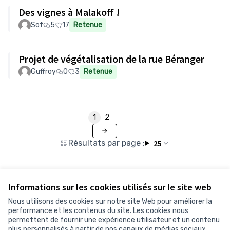
Des vignes à Malakoff !
Sof
5
17
Retenue
Projet de végétalisation de la rue Béranger
Guffroy
0
3
Retenue
1
2
Résultats par page :
25
Informations sur les cookies utilisés sur le site web
Voir toutes les propositions retirées
Nous utilisons des cookies sur notre site Web pour améliorer la
performance et les contenus du site. Les cookies nous
permettent de fournir une expérience utilisateur et un contenu
Conditions d'utilisation
plus personnalisés à partir de nos canaux de médias sociaux.
Paramètres des cookies