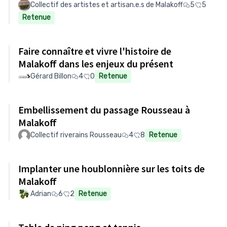
Collectif des artistes et artisan.e.s de Malakoff
5
5
Retenue
Faire connaître et vivre l'histoire de
Malakoff dans les enjeux du présent
Gérard Billon
4
0
Retenue
Embellissement du passage Rousseau à
Malakoff
Collectif riverains Rousseau
4
8
Retenue
Implanter une houblonnière sur les toits de
Malakoff
Adrian
6
2
Retenue