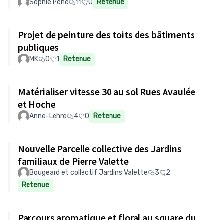
Sophie Pène
11
0
Retenue
Projet de peinture des toits des bâtiments
publiques
MK
0
1
Retenue
Matérialiser vitesse 30 au sol Rues Avaulée
et Hoche
Anne-Lehre
4
0
Retenue
Nouvelle Parcelle collective des Jardins
familiaux de Pierre Valette
Bougeard et collectif Jardins Valette
3
2
Retenue
Parcours aromatique et floral au square du