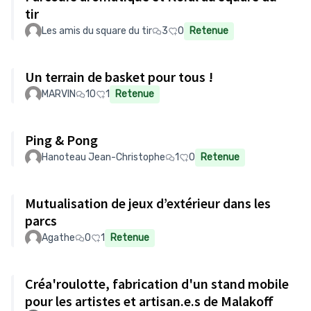
tir
Les amis du square du tir
3
0
Retenue
Un terrain de basket pour tous !
MARVIN
10
1
Retenue
Ping & Pong
Hanoteau Jean-Christophe
1
0
Retenue
Mutualisation de jeux d’extérieur dans les
parcs
Agathe
0
1
Retenue
Créa'roulotte, fabrication d'un stand mobile
pour les artistes et artisan.e.s de Malakoff