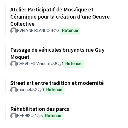
Atelier Participatif de Mosaïque et
Céramique pour la création d'une Oeuvre
Collective
EVELYNE BLANC
4
3
Retenue
Passage de véhicules bruyants rue Guy
Moquet
CHEVRIER Vincent
8
1
Retenue
Street art entre tradition et modernité
manuel
2
0
Retenue
Réhabilitation des parcs
BEHBIS
1
5
Retenue