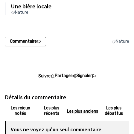
Une bière locale
Nature
Commentaire
Nature
Filtrer les 
Partager
Signaler
Suivre
Détails du commentaire
Les mieux
Les plus
Les plus
Les plus anciens
notés
récents
débattus
Vous ne voyez qu'un seul commentaire