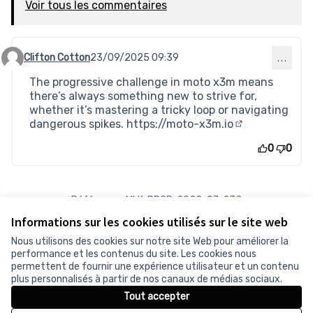
Voir tous les commentaires
Clifton Cotton
23/09/2025 09:39
…
Commentaire 525
The progressive challenge in moto x3m means
there’s always something new to strive for,
whether it’s mastering a tricky loop or navigating
dangerous spikes.
https://moto-x3m.io
(Lien externe)
0
0
Référence : MLK-PROP-2022-07-232
Numéro de version 1
(sur 1)
voir les autres versions
Informations sur les cookies utilisés sur le site web
Vérifiez l'empreinte numérique
Nous utilisons des cookies sur notre site Web pour améliorer la
performance et les contenus du site. Les cookies nous
permettent de fournir une expérience utilisateur et un contenu
Conditions d'utilisation
plus personnalisés à partir de nos canaux de médias sociaux.
Paramètres des cookies
Tout accepter