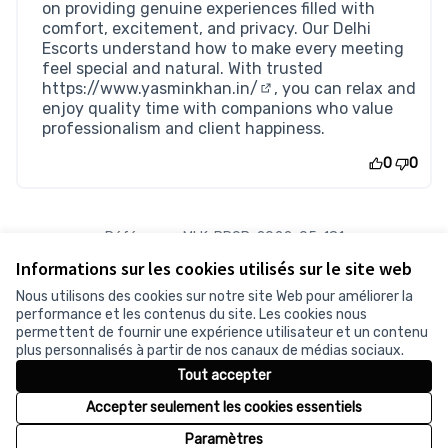
on providing genuine experiences filled with
comfort, excitement, and privacy. Our Delhi
Escorts understand how to make every meeting
feel special and natural. With trusted
https://www.yasminkhan.in/
, you can relax and
(Lien externe)
enjoy quality time with companions who value
professionalism and client happiness.
0
0
Référence : MLK-PROP-2022-05-181
Numéro de version 1
(sur 1)
voir les autres versions
Informations sur les cookies utilisés sur le site web
Vérifiez l'empreinte numérique
Nous utilisons des cookies sur notre site Web pour améliorer la
performance et les contenus du site. Les cookies nous
permettent de fournir une expérience utilisateur et un contenu
Conditions d'utilisation
plus personnalisés à partir de nos canaux de médias sociaux.
Paramètres des cookies
Tout accepter
Accepter seulement les cookies essentiels
Licence Cr
(Lien exter
Paramètres
(Lien externe)