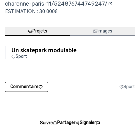
charonne-paris-11/524876744749247/
(Lien extern
ESTIMATION : 30 000€
Projets
Images
Un skatepark modulable
Sport
Commentaire
Sport
Filtrer les
Partager
Signaler
Suivre