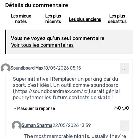
Détails du commentaire
Les mieux
Les plus
Les plus
Les plus anciens
notés
récents
débattus
Vous ne voyez qu'un seul commentaire
Voir tous les commentaires
Soundboard Max
18/05/2026 05:15
…
Commentaire 927
Super initiative ! Remplacer un parking par du
sport, c'est idéal. Un outil comme soundboard
(
https://soundboardmax.com/
) serait génial
(Lien externe)
pour rythmer les futurs contests de skate !
0
0
Masquer la réponse
Suman Sharma
22/05/2026 13:39
…
Commentaire 964 (réponse au commentaire 927)
The most memorable nights, usually they’re