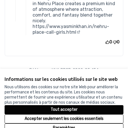
in Nehru Place creates a premium kind
of atmosphere where attraction,
comfort, and fantasy blend together
nicely.
https://www.yasminkhan.in/nehru-
place-call-girls.html
(Lien externe)
0
0
Référence : MLK-PROP-2022-05-154
Numéro de version 3
(sur 3)
voir les autres versions
Informations sur les cookies utilisés sur le site web
Vérifiez l'empreinte numérique
Nous utilisons des cookies sur notre site Web pour améliorer la
performance et les contenus du site. Les cookies nous
permettent de fournir une expérience utilisateur et un contenu
Conditions d'utilisation
plus personnalisés à partir de nos canaux de médias sociaux.
Paramètres des cookies
Tout accepter
Accepter seulement les cookies essentiels
Licence Cr
(Lien exter
Paramètres