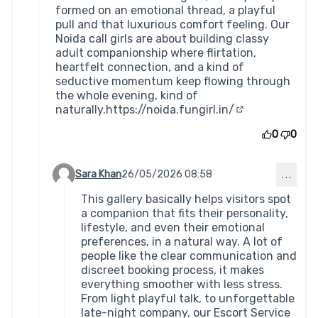
formed on an emotional thread, a playful
pull and that luxurious comfort feeling. Our
Noida call girls are about building classy
adult companionship where flirtation,
heartfelt connection, and a kind of
seductive momentum keep flowing through
the whole evening, kind of
naturally.
https://noida.fungirl.in/
(Lien externe)
0
0
Sara Khan
26/05/2026 08:58
…
Commentaire 967 (réponse au commentaire 964)
This gallery basically helps visitors spot
a companion that fits their personality,
lifestyle, and even their emotional
preferences, in a natural way. A lot of
people like the clear communication and
discreet booking process, it makes
everything smoother with less stress.
From light playful talk, to unforgettable
late-night company, our Escort Service