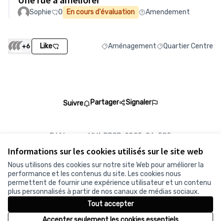
Sophie
0
En cours d'évaluation
Amendement
Like
Aménagement
Quartier Centre
+6
Filtrer les résultats de la catégorie
Filtrer les résultats
Partager
Signaler
Suivre
Référence : MLK-PROP-2025-06-585
Numéro de version 9
(sur 9)
voir les autres versions
Informations sur les cookies utilisés sur le site web
Vérifiez l'empreinte numérique
Nous utilisons des cookies sur notre site Web pour améliorer la
performance et les contenus du site. Les cookies nous
permettent de fournir une expérience utilisateur et un contenu
Conditions d'utilisation
plus personnalisés à partir de nos canaux de médias sociaux.
Paramètres des cookies
Tout accepter
Accepter seulement les cookies essentiels