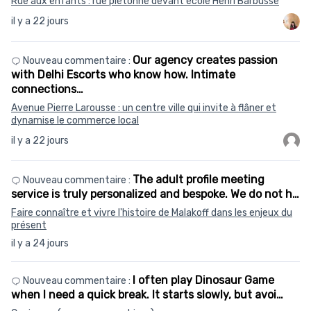
Rue aux enfants : rue piétonne devant école Henri Barbusse
il y a 22 jours
Our agency creates passion
Nouveau commentaire :
with Delhi Escorts who know how. Intimate
connections…
Avenue Pierre Larousse : un centre ville qui invite à flâner et
dynamise le commerce local
il y a 22 jours
The adult profile meeting
Nouveau commentaire :
service is truly personalized and bespoke. We do not h…
Faire connaître et vivre l'histoire de Malakoff dans les enjeux du
présent
il y a 24 jours
I often play Dinosaur Game
Nouveau commentaire :
when I need a quick break. It starts slowly, but avoi…